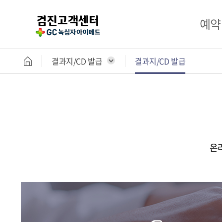
예약
결과지/CD 발급
결과지/CD 발급
공단 검
개인 검
예약 및 조회
기업 검
검진 결과
예약 조
고객센터
온